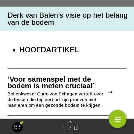
Derk van Balen’s visie op het belang
van de bodem
HOOFDARTIKEL
’Voor samenspel met de
bodem is meten cruciaal’
Bollenkweker Carlo van Schagen vertelt over
de lessen die hij leert uit zijn proeven met
manieren om een gezonde bodem te krijgen.
’Telers beseffen steeds meer
1
/
13
Terug naar overzicht
het belang van de bodem’