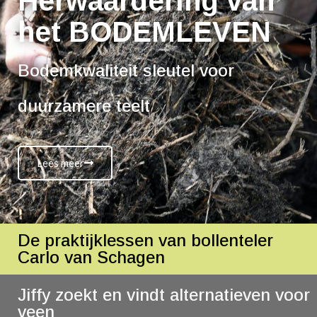
Herwaardering van
het BODEMLEVEN
Bodemkwaliteit sleutel voor
duurzamere teelt
Lees meer
HORTIPOINT MEDIAPRODUCTIES - September
De praktijklessen van bollenteler
2023
Carlo van Schagen
Jiffy zoekt en vindt alternatieven voor
veen