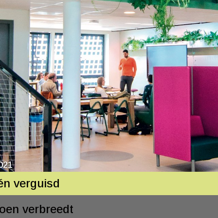
021
n verguisd
oen verbreedt