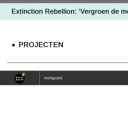
Extinction Rebellion: ‘Vergroen de men
PROJECTEN
Het
GROENE
voorbeeld
home Groen anders
Hortipoint
Op het Floriadeterrein staat de Aeres Hogeschool.
Terug naar overzicht
Die geeft op tal van vlakken het groene voorbeeld.
Bewonderd ÈN bekritiseerd
Een iconisch gebouw, architectuur van wereldklass
wordt gezegd over het depot van museum Boijman
Van Beuningen. Toch is niet iedereen er blij mee, oo
1