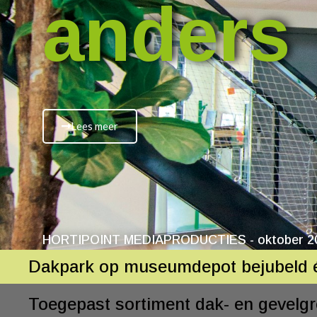
anders
Lees meer
HORTIPOINT MEDIAPRODUCTIES - oktober 2
Dakpark op museumdepot bejubeld é
Toegepast sortiment dak- en gevelgr