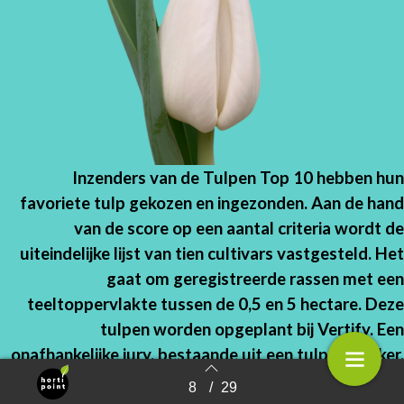
Inzenders van de Tulpen Top 10 hebben hun
favoriete tulp gekozen en ingezonden. Aan de hand
van de score op een aantal criteria wordt de
uiteindelijke lijst van tien cultivars vastgesteld. Het
gaat om geregistreerde rassen met een
teeltoppervlakte tussen de 0,5 en 5 hectare. Deze
tulpen worden opgeplant bij Vertify. Een
onafhankelijke jury, bestaande uit een tulpenkweker,
broeier, exporteur en teeltadviseur, beoordeelt de
8
/
29
Terug naar overzicht