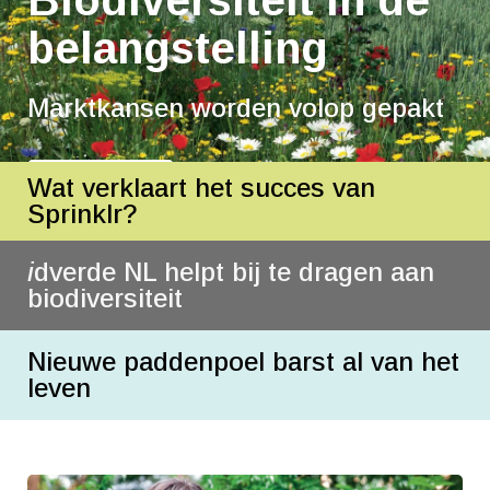
Biodiversiteit in de
belangstelling
Marktkansen worden volop gepakt
Wat verklaart het succes van
Lees meer
Sprinklr?
i
dverde NL helpt bij te dragen aan
biodiversiteit
Nieuwe paddenpoel barst al van het
leven