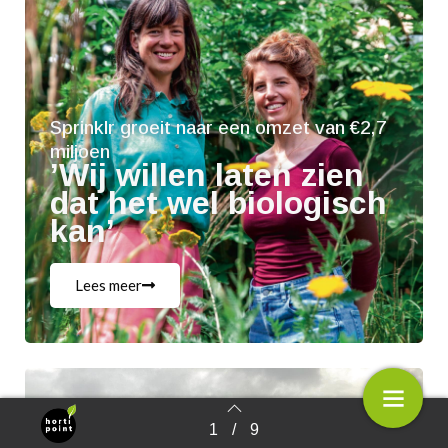
Sprinklr groeit naar een omzet van €2,7
miljoen
’Wij willen laten zien
dat het wel biologisch
kan’
Lees meer
1
/
9
Terug naar overzicht