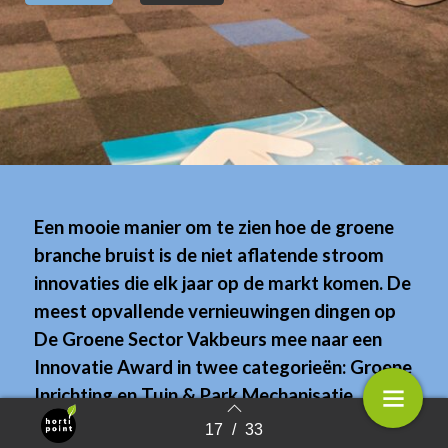
Een mooie manier om te zien hoe de groene
branche bruist is de niet aflatende stroom
innovaties die elk jaar op de markt komen. De
meest opvallende vernieuwingen dingen op
De Groene Sector Vakbeurs mee naar een
Innovatie Award in twee categorieën: Groene
Inrichting en Tuin & Park Mechanisatie.
Bezoekers aan De Groene Sector Vakbeurs
17
/
33
Terug naar overzicht