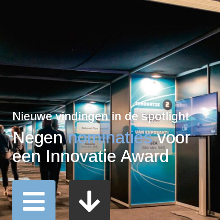
Nieuwe vindingen in de spotlight
Negen
nominaties
voor
een Innovatie Award