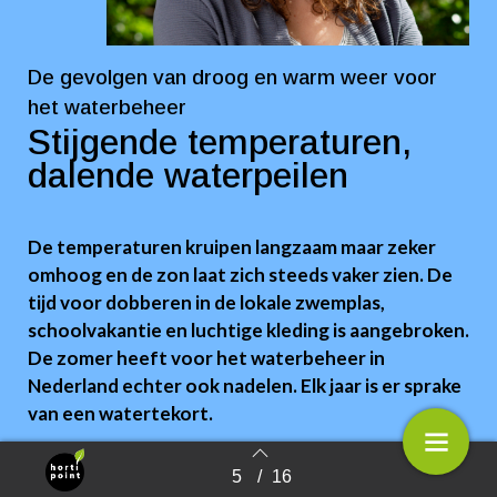
De gevolgen van droog en warm weer voor
het waterbeheer
Stijgende temperaturen,
dalende waterpeilen
De temperaturen kruipen langzaam maar zeker
omhoog en de zon laat zich steeds vaker zien. De
tijd voor dobberen in de lokale zwemplas,
schoolvakantie en luchtige kleding is aangebroken.
De zomer heeft voor het waterbeheer in
Nederland echter ook nadelen. Elk jaar is er sprake
van een watertekort.
De aanvoer vanuit de rivieren en regenval neemt af,
5
/
16
Terug naar overzicht
terwijl de watervraag van agrariërs, recreanten en