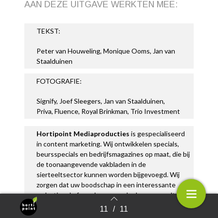
AAN DEZE UITGAVE WERKTEN MEE:
TEKST:
Peter van Houweling, Monique Ooms, Jan van
Staalduinen
FOTOGRAFIE:
Signify, Joef Sleegers, Jan van Staalduinen,
Priva, Fluence, Royal Brinkman, Trio Investment
Hortipoint Mediaproducties
is gespecialiseerd
in content marketing. Wij ontwikkelen specials,
beursspecials en bedrijfsmagazines op maat, die bij
de toonaangevende vakbladen in de
sierteeltsector kunnen worden bijgevoegd. Wij
zorgen dat uw boodschap in een interessante
redactionele formule aan uw doelgroep wordt
overgebracht en een groot bereik heeft in de
11
/
11
Terug naar overzicht
sierteeltsector.