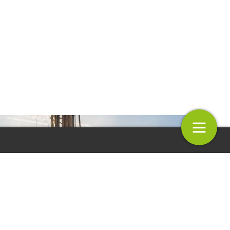
ndair
Colofon
home
Volgende
1.
10