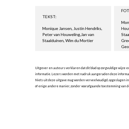
FOT
TEKST:
Moni
Monique Jansen, Justin Hendriks,
Houw
Peter van Houweling,Jan van
Sta
Staalduinen, Wim du Mortier
Gre
Geo
Uitgever en auteurs verklaren dat dit blad op zorgvuldige wijze 
informatie. Lezers worden met nadruk aangeraden deze informatie
Niets uit deze uitgave mag worden verveelvoudigd, opgeslagen i
of enige andere manier, zonder voorafgaande toestemming van de