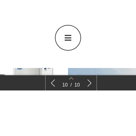
-
Welke rol speelt alternatieve energie
Advertentie Co
10
/
10
in de glastuinbouw?
8
9