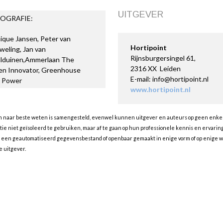
UITGEVER
OGRAFIE:
que Jansen, Peter van
Hortipoint
eling, Jan van
Rijnsburgersingel 61,
alduinen,Ammerlaan The
2316 XX Leiden
en Innovator, Greenhouse
E-mail: info@hortipoint.nl
 Power
www.hortipoint.nl
en naar beste weten is samengesteld, evenwel kunnen uitgever en auteurs op geen enkele 
 niet geïsoleerd te gebruiken, maar af te gaan op hun professionele kennis en ervaring 
n een geautomatiseerd gegevensbestand of openbaar gemaakt in enige vorm of op enige wij
 uitgever.