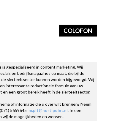
COLOFON
s
is gespecialiseerd in content marketing. Wij
cials en bedrijfsmagazines op maat, die bij de
de sierteeltsector kunnen worden bijgevoegd. Wij
en interessante redactionele formule aan uw
en een groot bereik heeft in de sierteeltsector.
thema of informatie die u over wilt brengen? Neem
 (071) 5659645,
m.pit@hortipoint.nl
. In een
n wij de mogelijkheden en wensen.