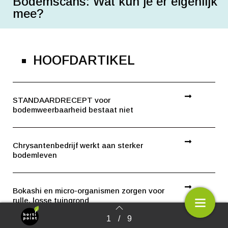
Bodemscans: Wat kun je er eigenlijk
mee?
HOOFDARTIKEL
STANDAARDRECEPT voor
bodemweerbaarheid bestaat niet
Chrysantenbedrijf werkt aan sterker
bodemleven
Bokashi en micro-organismen zorgen voor
rulle, losse tuingrond
1
/
9
Terug naar overzicht