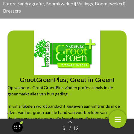
Foto’s: Sandragrafie, Boomkwekerij Vullings, Boomkwekerij
Bressers
GrootGroenPlus; Great in Green!
Op vakbeurs GrootGroenPlus vinden professionals in de
groenmarkt alles van hun gading.
In vijf artikelen wordt aandacht gegeven aan vijf trends in de
afzet van het groen aan de hand van voorbeelden van
deelnemers aan de beurs die inspelen op die trends. Dat zijn er
meerdere zowel op het gebied van oplossingen, advies, aanleg
6
/
12
Terug naar overzicht
en onderhoud.