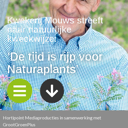
Kwekerij Mouws streeft
naar natuurlijke
kweekwijze:
’De tijd is rijp voor
Naturaplants’
Hortipoint Mediaproducties in samenwerking met
GrootGroenPlus