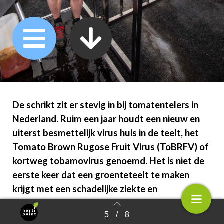
De schrikt zit er stevig in bij tomatentelers in
Nederland. Ruim een jaar houdt een nieuw en
uiterst besmettelijk virus huis in de teelt, het
Tomato Brown Rugose Fruit Virus (ToBRFV) of
kortweg tobamovirus genoemd. Het is niet de
eerste keer dat een groenteteelt te maken
krijgt met een schadelijke ziekte en
hygiënemaatregelen zijn er op veel bedrijven en
5
/
8
in verschillende teelten nu heel gewoon. Zo ook
Terug naar overzicht