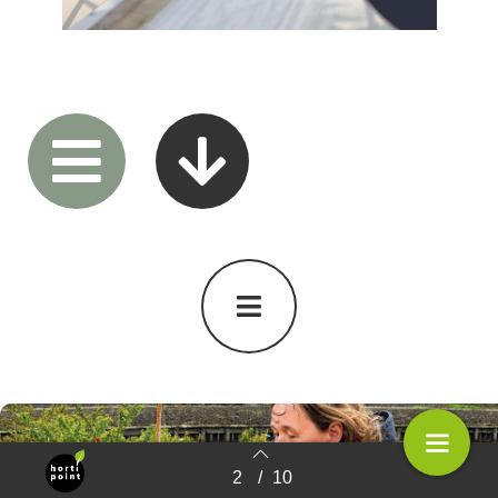
Home
2
/
10
Terug naar overzicht