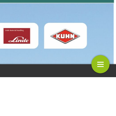
– Inzicht in sortiment
Advertentie
4