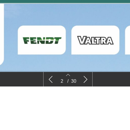
Advertentie
Voorwoord 
2
/
30
2
3