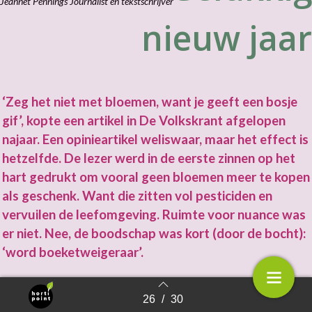
Jeannet Pennings Journalist en tekstschrijver
nieuw jaar
‘Zeg het niet met bloemen, want je geeft een bosje
gif’, kopte een artikel in De Volkskrant afgelopen
najaar. Een opinieartikel weliswaar, maar het effect is
hetzelfde. De lezer werd in de eerste zinnen op het
hart gedrukt om vooral geen bloemen meer te kopen
als geschenk. Want die zitten vol pesticiden en
vervuilen de leefomgeving. Ruimte voor nuance was
er niet. Nee, de boodschap was kort (door de bocht):
‘word boeketweigeraar’.
De schrijfster van het stuk had de kop boven het artikel niet
26
/
30
zelf gekozen, liet zij achteraf weten. Dat was de keuze van
Terug naar overzicht