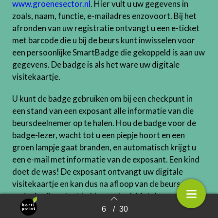
www.groenesector.nl
. Hier vult u uw gegevens in
zoals, naam, functie, e-mailadres enzovoort. Bij het
afronden van uw registratie ontvangt u een e-ticket
met barcode die u bij de beurs kunt inwisselen voor
een persoonlijke SmartBadge die gekoppeld is aan uw
gegevens. De badge is als het ware uw digitale
visitekaartje.
U kunt de badge gebruiken om bij een checkpunt in
een stand van een exposant alle informatie van die
beursdeelnemer op te halen. Hou de badge voor de
badge-lezer, wacht tot u een piepje hoort en een
groen lampje gaat branden, en automatisch krijgt u
een e-mail met informatie van de exposant. Een kind
doet de was! De exposant ontvangt uw digitale
visitekaartje en kan dus na afloop van de beurs zien
met wie zij contact hebben gehad. Met de
SmartBadge kunt u verder meedoen met acties,
6
/
30
Terug naar overzicht