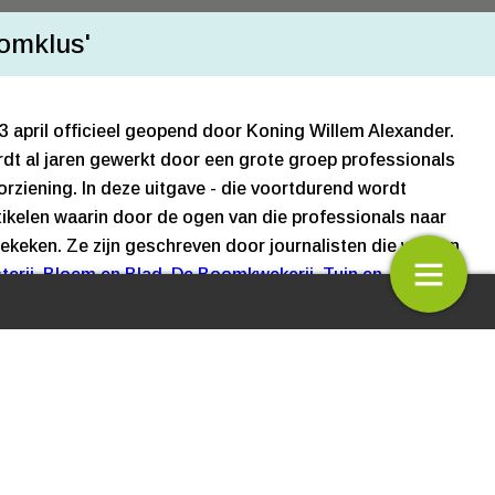
oomklus'
 april officieel geopend door Koning Willem Alexander.
dt al jaren gewerkt door een grote groep professionals
rziening. In deze uitgave - die voortdurend wordt
rtikelen waarin door de ogen van die professionals naar
gekeken.
Ze zijn geschreven door journalisten die werken
terij
,
Bloem en Blad
,
De Boomkwekerij
,
Tuin en
iade sluit poorten met lichtshow
Kees van Rooij, voorzitter
ss
.
iljoenenverlies
Nederlandse Tuinbouwraad: ’
gen als: hoe is het aangelegd en welk idee zit daar
2032 wordt grotere uitdaging
 er gebruikt en waarom; waar komen al die planten
aanbrekende innovaties zijn er te zien?
U leest het
uitgave gewijd aan de Floriade 2022 in Almere. Een
de tentoonstelling nog meer kleur geeft.
4