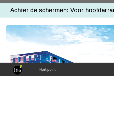
Achter de schermen: Voor hoofdarran
home
Hortipoint
Terug naar overzicht
1