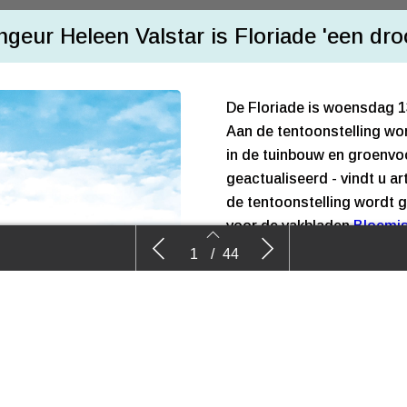
geur Heleen Valstar is Floriade 'een dr
De Floriade is woensdag 13
Aan de tentoonstelling wor
in de tuinbouw en groenvoo
geactualiseerd - vindt u a
de tentoonstelling wordt 
voor de vakbladen
Bloemis
Aantal bezoekers Floriade Expo 2022
Flor
Landschap
en
Floribusine
1
/
44
blijft steken op 685.189
én m
U vindt er antwoord op vra
achter; welke planten zijn
eigenlijk vandaan; welke b
allemaal in deze speciale 
uitgave die uw bezoek aan 
2
3