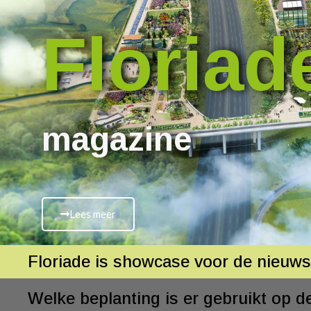
Floriad
magazine
Lees meer
Floriade is showcase voor de nieuw
Welke beplanting is er gebruikt op 