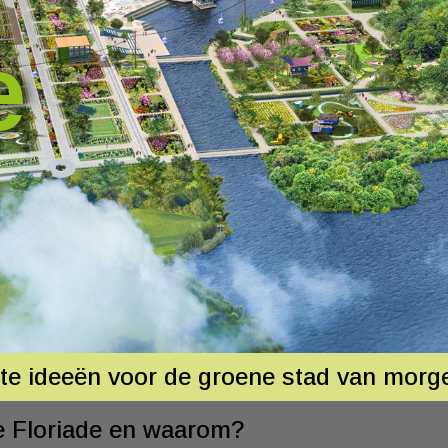
e
ste ideeën voor de groene stad van morg
de Floriade en waarom?