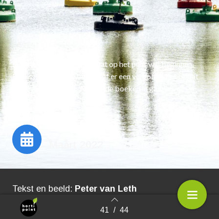
De Floriade Expo 2022 staat op het punt van beginnen.
Het is nog even afwachten of er een vervolg komt of dat
de zevende editie in Almere de boeken in gaat als de
laatste editie.
Maart 2022
Tekst en beeld:
Peter van Leth
41
/
44
Terug naar overzicht