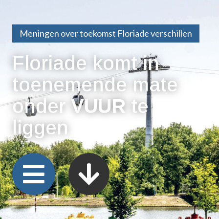
Meningen over toekomst Floriade verschillen
Floriade komt in
toenemende mate
onder
VUUR
te
liggen