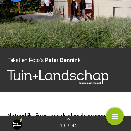
Tekst en Foto’s
Peter Bennink
Natuurlijk zijn er rode draden: de groene stad,
klimaatverandering en biodiversiteit zijn
13
/
44
Terug naar overzicht