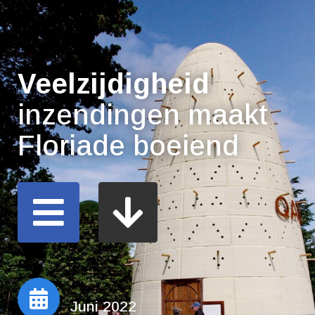
Veelzijdigheid
inzendingen maakt
Floriade boeiend
Juni 2022