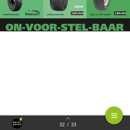
32
/
33
Terug naar overzicht