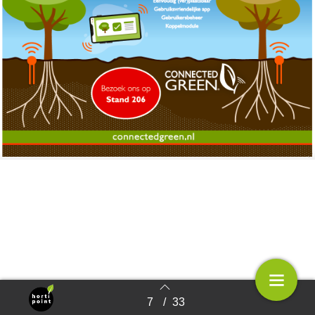
7
/
33
Terug naar overzicht