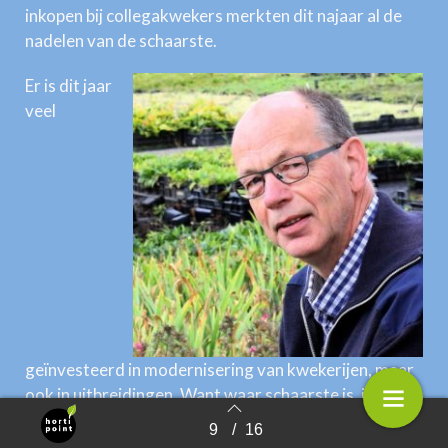
inkopen bij collegakwekers merkten dit najaar al de
nadelen van de schaarste.
Er is dit jaar
veel
geïnvesteerd in modernisering van kwekerijen, maar
ook in uitbreidingen. Want waar schaarste is, is
ruimte voor uitbreiding van aanbod.
9
/
16
Terug naar overzicht