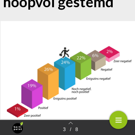
hoopvol gestemd
3
/
8
Terug naar overzicht