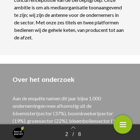
ambitie is om als mediaorganisatie toonaangevend
te zijn; wij zijn de antenne voor de ondernemers in
de sector. Met onze zes titels en twee platformen
bedienen wij de gehele keten, van producent tot aan
de afzet.
Over het onderzoek
Aan de enquête namen dit jaar bijna 1.000
ondernemingen mee afkomstig uit de
bloemisterijsector (37%), boomkwekerijsector
(19%), groensector (22%), bloembollensector (13%)
en de bloemendetailhandel (9%).
De groensector
2
/
8
bevat vooral bedrijven die zich bezighouden met de
Terug naar overzicht