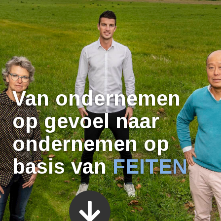
Van ondernemen
op gevoel naar
ondernemen
op
basis van
FEITEN