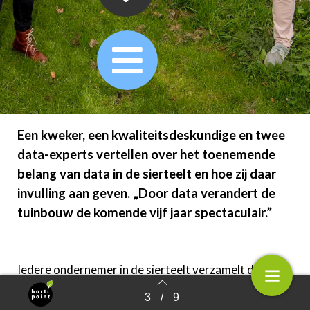
Een kweker, een kwaliteitsdeskundige en twee
data-experts vertellen over het toenemende
belang van data in de sierteelt en hoe zij daar
invulling aan geven. „Door data verandert de
tuinbouw de komende vijf jaar spectaculair.”
Iedere ondernemer in de sierteelt verzamelt data; via
een kassasysteem, een webshop, verkoopsoftware,
3
/
9
Terug naar overzicht
het arbeidsregistratiesysteem of de