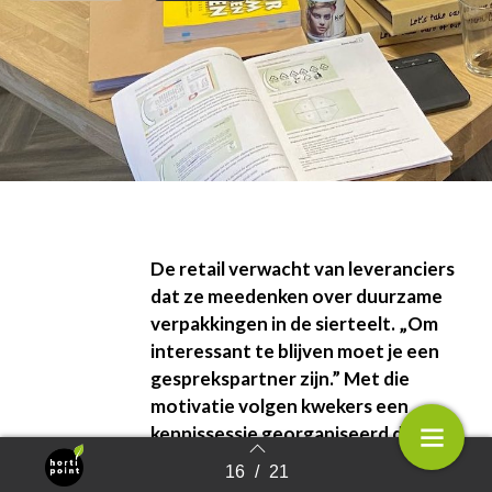
De retail verwacht van leveranciers
dat ze meedenken over duurzame
verpakkingen in de sierteelt. „Om
interessant te blijven moet je een
gesprekspartner zijn.” Met die
motivatie volgen kwekers een
kennissessie georganiseerd door
verpakkingsspecialist Koen Pack in
16
/
21
Terug naar overzicht
Amstelveen.