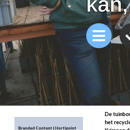
kan,
De tuinbou
het recycl
Branded Content | Hortipoint