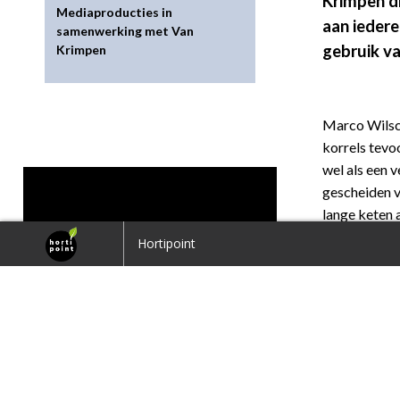
Krimpen d
Mediaproducties in
aan iedere
samenwerking met Van
gebruik va
Krimpen
Marco Wilsch
korrels tevoo
wel als een v
gescheiden v
lange keten 
baal met mil
visie van Marco Maasse VBW
Branded Content: Regie in 
Hortipoint
nieuwe plant
door productie pluggen in 
potjes
Recycling van
directielid 
zijn handen 
gemaakt met 
grondstoffen
8