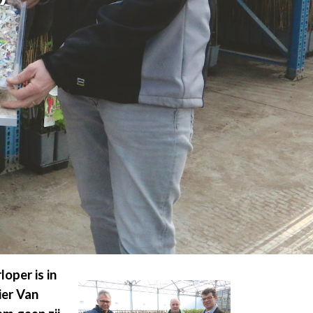
’
oper is in
ier Van