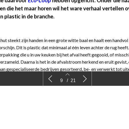
ie daarvoor
Eco-Loop
hebben opgericht. Onder die naa
en die het maar horen wil het ware verhaal vertellen o
n plastic in de branche.
ut steekt zijn handen in een grote witte baal en haalt een handvol 
rschijn. Dit is plastic dat minimaal al één leven achter de rug heef
erpakking die u in uw keuken bij het afval heeft gegooid, of missch
erzameld. Daarna is het in de afvalstroom herkend en eruit gevist,
aan gespecialiseerde bedrijven gesorteerd, be- en verwerkt tot uite
joenen grijze bolletjes. Daarvan maakt Van Krimpen in Standdaarb
eigen hand
Branded Content: Wat
Potje van 
9
/
21
enpotten.
papieren
milieuvriendelijk kan, doen we
 plastic in de tuinbouw; is dat iets nieuws? „Wij doen dat al dertig 
van Van Krimpen Marco Wilschut met een uitroepteken. Die grijze bo
afkomstig uit het afval van consumenten, daar wordt een nieuw pr
alle unieke eigenschappen van kunststoffen zonder dat er nieuwe
 aan te pas komen. Maar wist u dat Van Krimpen ook het plastic bi
9
10