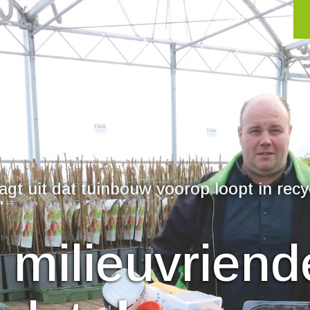
gt uit dat tuinbouw voorop loopt in recy
 milieuvriende