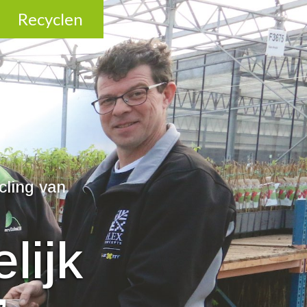
Recyclen
cling van
lijk