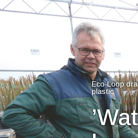
Eco-Loop draa
plastic
’Wat