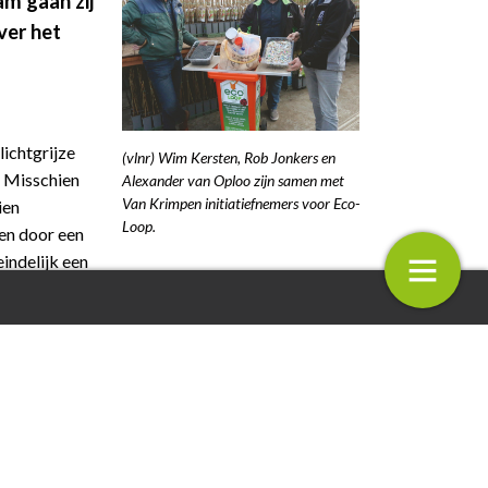
m gaan zij
ver het
lichtgrijze
(vlnr) Wim Kersten, Rob Jonkers en
t. Misschien
Alexander van Oploo zijn samen met
Van Krimpen initiatiefnemers voor Eco-
ien
Loop.
 en door een
indelijk een
uiten weer
poep nog even in de ijskast
Branded Content: Voor ieders mil
ambitie een passende pot
jaar”, zegt
lletjes in
oduct van
j klanten
11