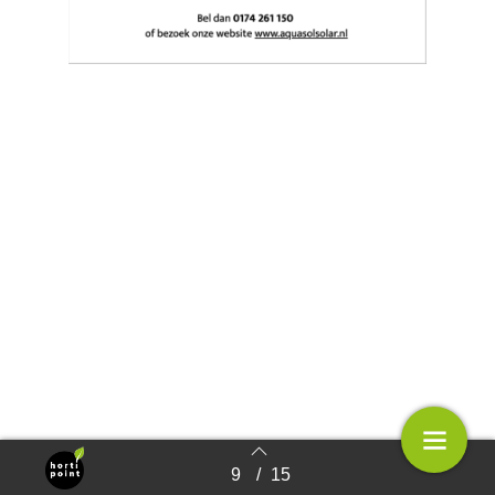
9
/
15
Terug naar overzicht