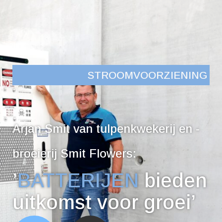
STROOMVOORZIENING
Arjan Smit van tulpenkwekerij en -
broeierij Smit Flowers:
’
BATTERIJEN
bieden
uitkomst voor groei’