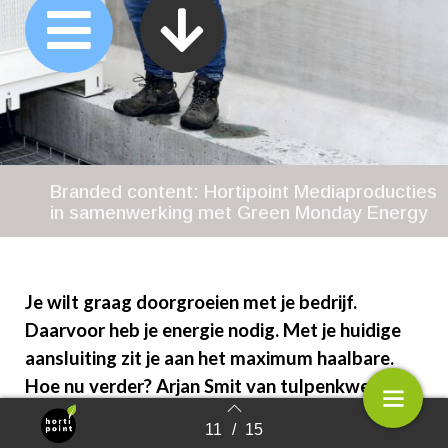
Branded content: Hortipoint Mediaproducties
in samenwerking met Green Monday Energy
Je wilt graag doorgroeien met je bedrijf.
Daarvoor heb je energie nodig. Met je huidige
aansluiting zit je aan het maximum haalbare.
Hoe nu verder? Arjan Smit van tulpenkwekerij
en -broeierij Smit Flowers in Spierdijk liep hier
11
/
15
Terug naar overzicht
tegenaan. Hij besloot te kiezen voor de