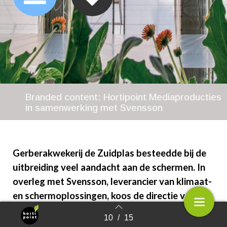
Branded content: Hortipoint Mediaproducties
in samenwerking met Svensson
Gerberakwekerij de Zuidplas besteedde bij de
uitbreiding veel aandacht aan de schermen. In
overleg met Svensson, leverancier van klimaat-
en schermoplossingen, koos de directie voor
een combinatie van drie klimaatschermen, die
10
/
15
Terug naar overzicht
veel energie besparen, een maximale