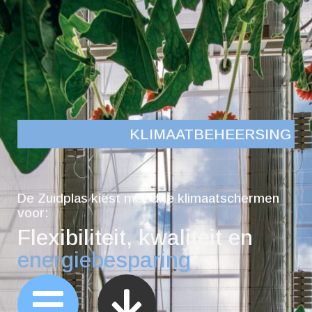
KLIMAATBEHEERSING
De Zuidplas kiest met drie klimaatschermen
voor:
Flexibiliteit, kwaliteit en
energiebesparing