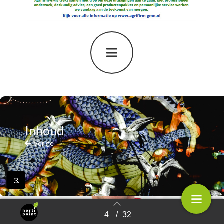
Inhoud
Vorige
3.
4
/
32
Terug naar overzicht