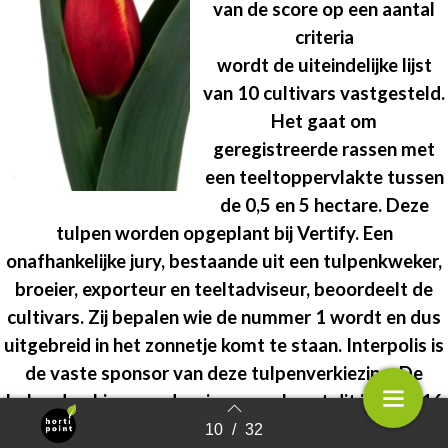
van de score op een aantal
criteria
wordt de uiteindelijke lijst
van 10 cultivars vastgesteld.
Het gaat om
geregistreerde rassen met
een teeltoppervlakte tussen
de 0,5 en 5 hectare. Deze
tulpen worden opgeplant bij Vertify. Een
onafhankelijke jury, bestaande uit een tulpenkweker,
broeier, exporteur en teeltadviseur, beoordeelt de
cultivars. Zij bepalen wie de nummer 1 wordt en dus
uitgebreid in het zonnetje komt te staan. Interpolis is
de vaste sponsor van deze tulpenverkiezing. De
bekendmaking van de winnaar gebeurt dit jaar op 16
februari.
10
/
32
Terug naar overzicht