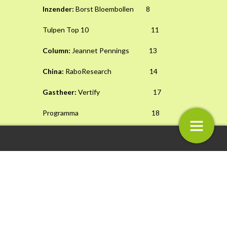
Inzender:
Borst Bloembollen 8
Tulpen Top 10 11
Column:
Jeannet Pennings 13
China:
RaboResearch 14
Gastheer:
Vertify 17
Programma 18
Interview:
Karel van Bommel 22
ie
Voorwoord – Uitbundig uitpakken
Greenity Talks 25
Interview:
Jan de Wit 27
Club van 100 31
Hoofdsponsor:
Rabobank 33
5