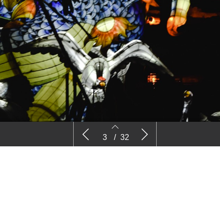
Inhoud
Advertent
3
/
32
3
4