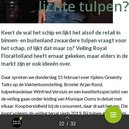
lichte tulpen?
Keert de wal het schip en lijkt het alsof de retail in
binnen- en buitenland zwaardere tulpen vraagt voor
het schap, of lijkt dat maar zo? Veiling Royal
FloraHolland heeft ernaar gekeken, maar elders in de
markt zijn er ook ideeën over.
Daar spreken we donderdag 15 februari over tijdens Greenity
Talks op de Vaktentoonstelling. Broeier Arjan Rood,
tulpenhandelaar Winfried Versluis en een kwaliteitsspecialist van
de veiling gaan onder leiding van Monique Ooms in debat met
elkaar. Koopbereidheid bij de consument, daar draait het om. Die
loopt volgens de veiling terug sinds 2019. Bij tulpen gaat dat om
een grotere terugloop dan in andere sierteeltproducten: 25 tegen
22
/
32
Terug naar overzicht
8 procent terugval. De drie voornaamste redenen om de bos