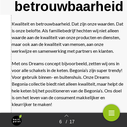
betrouwbaarheid
Kwaliteit en betrouwbaarheid. Dat zijn onze waarden. Dat
is onze belofte. Als familiebedrijf hechten wij niet alleen
waarde aan de kwaliteit van onze producten en diensten,
maar ook aan de kwaliteit van mensen, aan onze
werkwijze en samenwerking met partners en klanten.
Met ons Dreams concept bijvoorbeeld, zetten wij ons in
voor alle schakels in de keten. Begonia’s zijn super trendy!
Voor gebruik binnen- en buitenshuis. Onze Dreams
Begonia collectie biedt niet alleen kwaliteit, maar helpt de
hele keten bij het positioneren van de Begonia’s. Ons doel
is om het leven van de consument makkelijker en
kleurrijker te maken!
Bij LaBella’s past de slogan ‘From big to small, we have it
6
/
17
Terug naar overzicht
all’. LaBella® dahlia’s zijn er in alle soorten en maten: