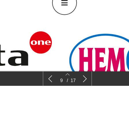
Royal Van Zanten presenteert V-
Hem Gene
9
/
17
TRIALS
9
10