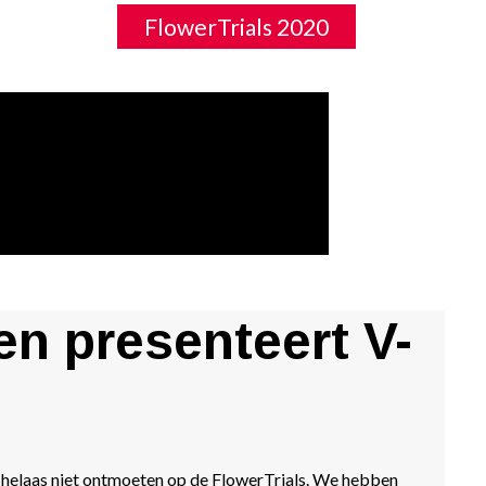
FlowerTrials 2020
en presenteert V-
r helaas niet ontmoeten op de FlowerTrials. We hebben