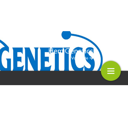
Hem Genetics
Volgende
tics
Floricultura
10.
11