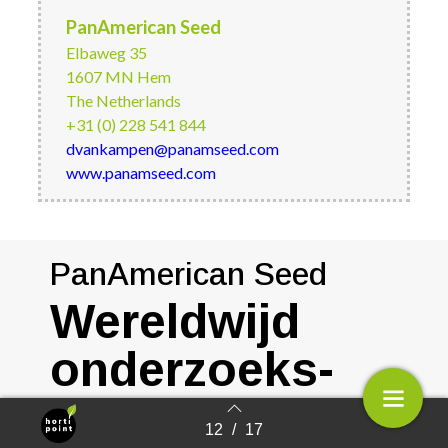
PanAmerican Seed
Elbaweg 35
1607 MN Hem
The Netherlands
+31 (0) 228 541 844
dvankampen@panamseed.com
www.panamseed.com
PanAmerican Seed
Wereldwijd
onderzoeks-
faciliteiten
12
/
17
Terug naar overzicht