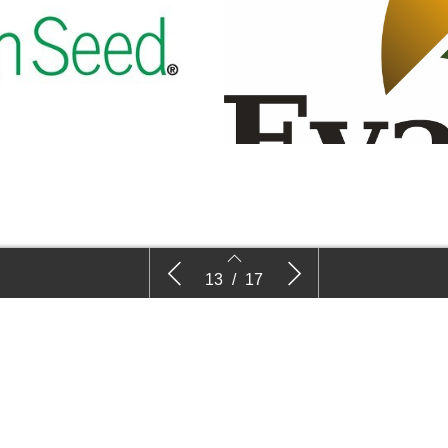
KP Holland
Evanthia 
13
/
17
13
14