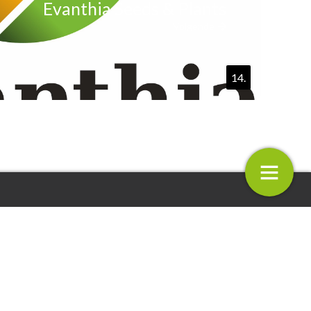
Evanthia Seeds & Plants
Volgende
14.
Seeds & Plants
Schneider Youngplants
15