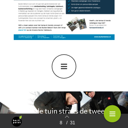
Speelt de tuin straks de tweede
viool?
8
/
31
Terug naar overzicht