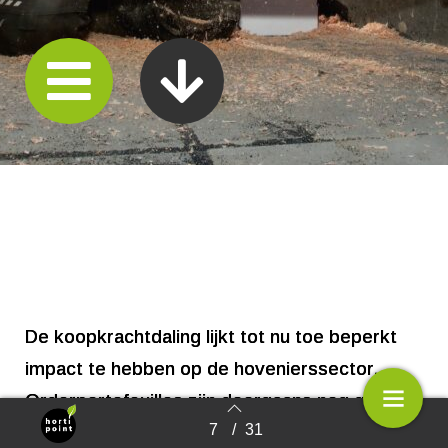
De koopkrachtdaling lijkt tot nu toe beperkt
impact te hebben op de hovenierssector.
Orderportefeuilles zijn doorgaans nog goed
7
/
31
gevuld, wel loopt het aantal offerte-aanvragen
Terug naar overzicht