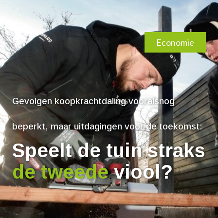
Economie
Gevolgen koopkrachtdaling vooralsnog
beperkt, maar uitdagingen voor de toekomst:
Speelt de tuin straks
de tweede
viool?