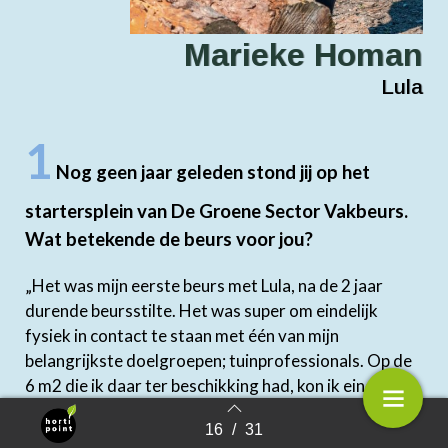
Marieke Homan
Lula
1
Nog geen jaar geleden stond jij op het
startersplein van De Groene Sector Vakbeurs.
Wat betekende de beurs voor jou?
„Het was mijn eerste beurs met Lula, na de 2 jaar
durende beursstilte. Het was super om eindelijk
fysiek in contact te staan met één van mijn
belangrijkste doelgroepen; tuinprofessionals. Op de
6 m2 die ik daar ter beschikking had, kon ik eindelijk
mijn producten live laten zien. Het heeft Lula echt op
16
/
31
de kaart gezet en richting gegeven aan te bereiken
Terug naar overzicht