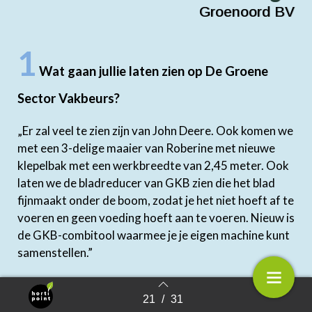
Groenoord BV
1
Wat gaan jullie laten zien op De Groene
Sector Vakbeurs?
„Er zal veel te zien zijn van John Deere. Ook komen we
met een 3-delige maaier van Roberine met nieuwe
klepelbak met een werkbreedte van 2,45 meter. Ook
laten we de bladreducer van GKB zien die het blad
fijnmaakt onder de boom, zodat je het niet hoeft af te
voeren en geen voeding hoeft aan te voeren. Nieuw is
de GKB-combitool waarmee je je eigen machine kunt
samenstellen.”
2
21
/
31
Terug naar overzicht
Hoe verloopt de toelevering van