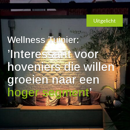
Uitgelicht
Wellness Tuinier:
’Interessant voor
hoveniers die willen
groeien naar een
hoger segment
’