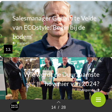
Salesmanager Gerwin te Velde
van ECOstyle:’Begin bij de
bodem’
Vorige
13.
Wie wordt de Duurzaamste
hovenier van 2024?
Volgende
15.
14
/
28
Terug naar overzicht