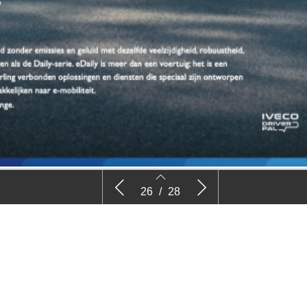
Advertentie Iveco
Advertent
26
/
28
26
27