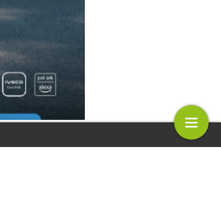
ie Middelbos
Colofon
28