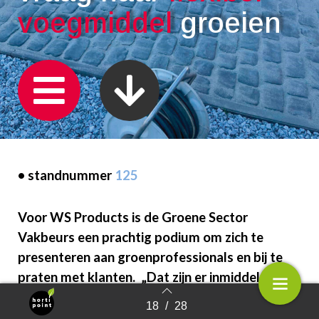
voegmiddel
groeien
• standnummer
125
Voor WS Products is de Groene Sector
Vakbeurs een prachtig podium om zich te
presenteren aan groenprofessionals en bij te
praten met klanten. „Dat zijn er inmiddels heel
wat”, vertelt Frank van Leeuwen tien jaar na de
18
/
28
Terug naar overzicht
oprichting van het bedrijf. Het in voegmiddelen,