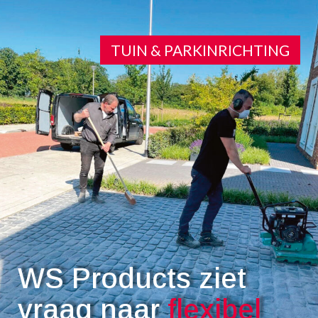
TUIN & PARKINRICHTING
WS Products ziet
vraag naar
flexibel