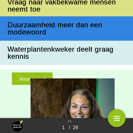
Vraag naar vakbekwame mensen
neemt toe
Duurzaamheid meer dan een
modewoord
Waterplantenkweker deelt graag
kennis
Voorwoord
1
/
28
Terug naar overzicht