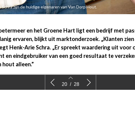
k Schra zijn de huidige eigenaren van Van Dorp Hout.
etermeer en het Groene Hart ligt een bedrijf met pas
anig ervaren, blijkt uit marktonderzoek. „Klanten zien
gt Henk-Arie Schra. „Er spreekt waardering uit voor 
nt en eindgebruiker van een goed resultaat te verzek
n hout alleen.”
eeft altijd
’Houtconstructies vergen kennis die
Welke inn
20
/
28
t samen met broer Jouk de directie over Van Dorp Hout. Hij is da
hoveniers niet altijd hebben’
award?
ijf, die het resultaat is van hard werken en een nuchtere kijk op ee
 „In een ver verleden leverde dit bedrijf veel hout voor stallen aan
van Dorp nam het over in 1995 en legde zich toe op hout voor bu
culieren, aan de grond-, weg- en waterbouw en aan hoveniers.”
eniers
20
21