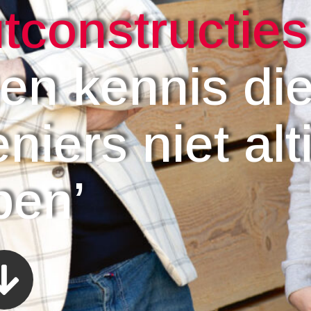
tconstructies
en kennis di
niers niet alt
ben’