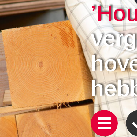
’Hou
verg
hove
heb