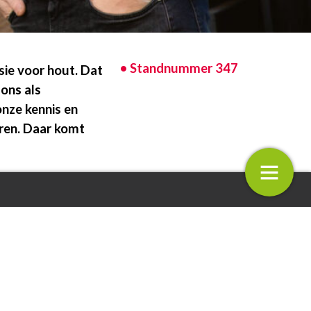
• Standnummer
347
sie voor hout. Dat
 ons als
onze kennis en
eren. Daar komt
ovaties verdienen een
Starter Dungking: ’Ons product is
nkbaar voor de goede
helemaal van deze tijd!’
n markt die
 boeren”, vertelt
itentoepassingen. Dat
22