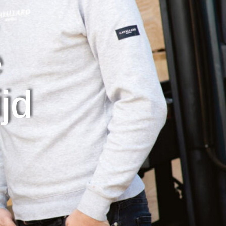
e
ijd