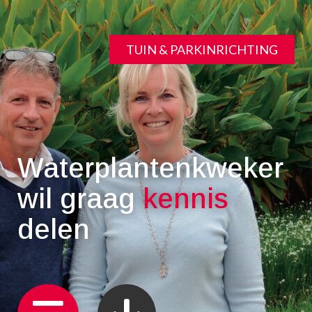
TUIN & PARKINRICHTING
Waterplantenkweker
wil graag
kennis
delen