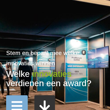
Stem en bepaal mee welke
innovaties winnen
Welke
innovaties
verdienen een award?