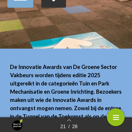
De Innovatie Awards van De Groene Sector
Vakbeurs worden tijdens editie 2025
uitgereikt in de categorieën Tuin en Park
Mechanisatie en Groene Inrichting. Bezoekers
maken uit wie de Innovatie Awards in
ontvangst mogen nemen. Zowel bij de entree
in de Tunnel van de Toekomst als op de
website van de beurs (zie de QR-code
21
/
28
Terug naar overzicht