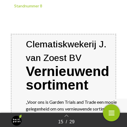
Standnummer 8
Clematiskwekerij J.
van Zoest BV
Vernieuwend
sortiment
„Voor ons is Garden Trials and Trade een mooie
gelegenheid om ons vernieuwende sortiment te
kunnen laten zien, waar we klanten kunnen spreken e
15
/
29
onze bloeiende Clematis kunnen aanbieden”, zegt
Terug naar overzicht